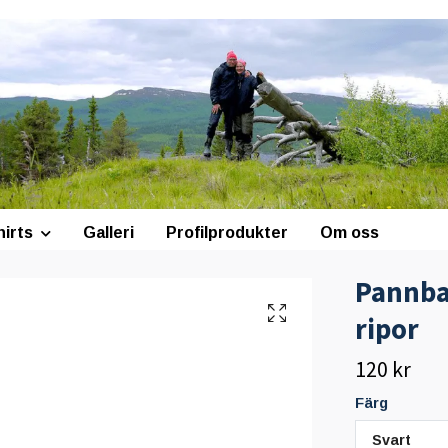
hirts
Galleri
Profilprodukter
Om oss
Pannba
ripor
120 kr
Färg
Svart