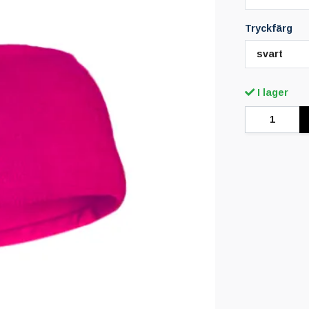
Tryckfärg
svart
I lager