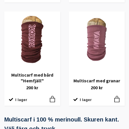
Multiscarf med bård
"Hemfjäll"
Multiscarf med granar
200 kr
200 kr
I lager
I lager
Multiscarf i 100 % merinoull. Skuren kant.
Välj färg och tryck.